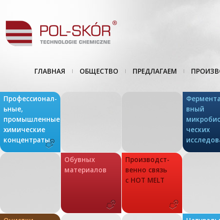
ГЛАВНАЯ
ОБЩЕСТВО
ПРЕДЛАГАЕМ
ПРОИЗВ
Профессионал-
Фермента
ьные,
вный
промышленные
микробио
химические
ческих
концентраты
исследов
Oбувных
Производст-
материалов
венно связь
с HOT MELT