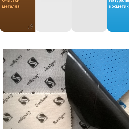
Oчистки
Натураль
металла
косметик